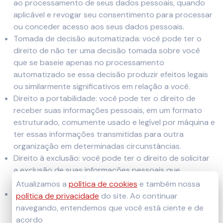
ao processamento de seus dados pessoais, quando
aplicável e revogar seu consentimento para processar
ou conceder acesso aos seus dados pessoais.
Tomada de decisão automatizada: você pode ter o
direito de não ter uma decisão tomada sobre você
que se baseie apenas no processamento
automatizado se essa decisão produzir efeitos legais
ou similarmente significativos em relação a você.
Direito a portabilidade: você pode ter o direito de
receber suas informações pessoais, em um formato
estruturado, comumente usado e legível por máquina e
ter essas informações transmitidas para outra
organização em determinadas circunstâncias.
Direito à exclusão: você pode ter o direito de solicitar
a exclusão de suas informações pessoais que
coletamos de você.
Atualizamos a
política de cookies
e também nossa
Direito de estar livre de discriminação: a Cremozinn
política de privacidade
do site. Ao continuar
Goianira não discriminará você por qualquer
navegando, entendemos que você está ciente e de
informação ou por exercer seus direitos de
acordo