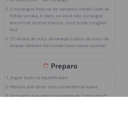
3 morangos frescos de tamanho médio (sem as
folhas verdes, é claro, se você não conseguir
encontrar outros frescos, você pode congelá-
los)
1/2 xícara de suco de laranja (cubos de suco de
laranja também funcionam bem nesta receita)
Preparo
Jogue tudo no liquidificador
Misture até obter uma consistência suave
Aproveite sua deliciosa batida de Cremozinn™
Definitivamente, você pode usar quaisquer
ingredientes saudáveis ​​e frescos que desejar. Essas
são apenas minhas coisas favoritas, quase sempre