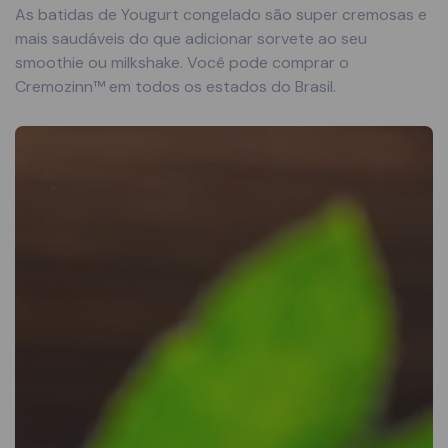
As batidas de Yougurt congelado são super cremosas e
mais saudáveis ​​do que adicionar sorvete ao seu
smoothie ou milkshake. Você pode comprar o
Cremozinn™ em todos os estados do Brasil.